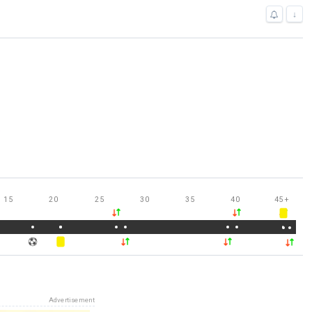
↓
15
20
25
30
35
40
45
+
Advertisement