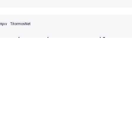
 πριν
TitormosNet
ηφισιά «καθαρίζει» την μπουγάδα.
 πριν
TitormosNet
αναιτωλικός δεν έκανε ούτε φάση και
έκει άσχημα για ακόμα μια χρονιά.