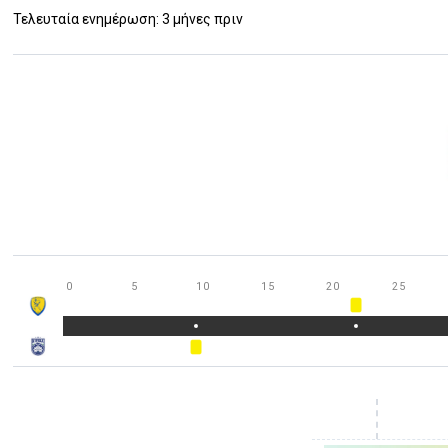
Τελευταία ενημέρωση: 3 μήνες πριν
0
5
10
15
20
25