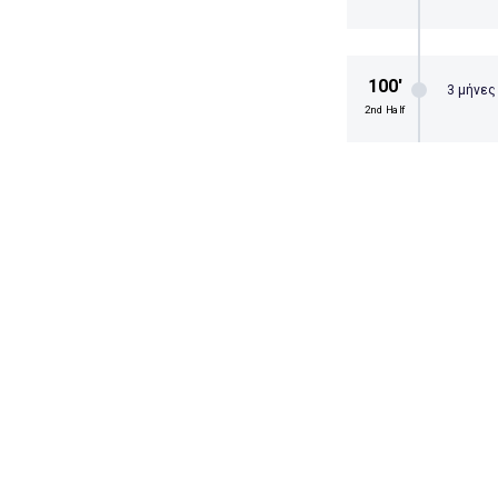
100′
3 μήνες
2nd Half
Η Κ
100′
3 μήνες
2nd Half
Ο Π
μπλ