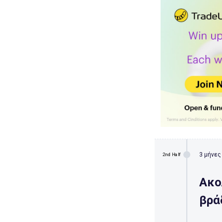
3 μήνες
2nd Half
Ακο
βρά