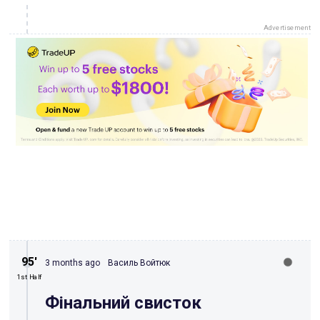
Advertisement
95′
3 months ago
Василь Войтюк
1st Half
Фінальний свисток