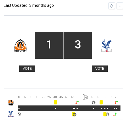
Last Updated: 3 months ago
↓
1
3
VOTE
VOTE
0
5
10
15
20
25
30
35
40
45
+
0
5
10
15
20
25