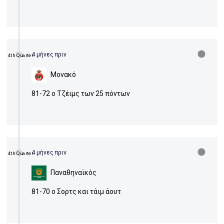
4 μήνες πριν
4th Quarter
Μονακό
81-72 ο Τζέιμς των 25 πόντων
4 μήνες πριν
4th Quarter
Παναθηναϊκός
81-70 ο Σορτς και τάιμ άουτ