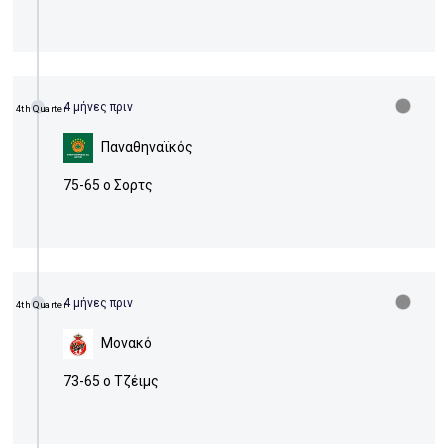
4 μήνες πριν
4th Quarter
Παναθηναϊκός
75-65 ο Σορτς
4 μήνες πριν
4th Quarter
Μονακό
73-65 ο Τζέιμς