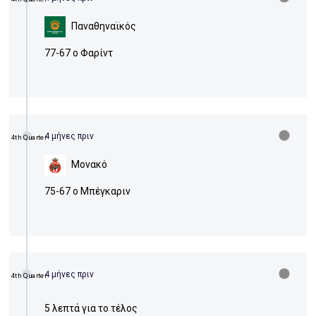
Παναθηναϊκός
77-67 ο Φαρίντ
4 μήνες πριν
4th Quarter
Μονακό
75-67 ο Μπέγκαριν
4 μήνες πριν
4th Quarter
5 λεπτά για το τέλος