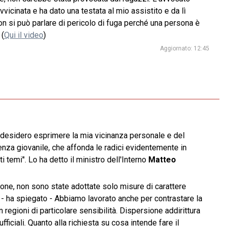
vvicinata e ha dato una testata al mio assistito e da lì
Non si può parlare di pericolo di fuga perché una persona è
 (
Qui il video
)
Aggiornato: 12:45
ale desidero esprimere la mia vicinanza personale e del
enza giovanile, che affonda le radici evidentemente in
temi''. Lo ha detto il ministro dell'Interno
Matteo
ione, non sono state adottate solo misure di carattere
e - ha spiegato - Abbiamo lavorato anche per contrastare la
regioni di particolare sensibilità. Dispersione addirittura
ficiali. Quanto alla richiesta su cosa intende fare il