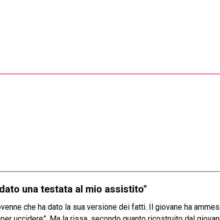
 dato una testata al mio assistito"
novenne che ha dato la sua versione dei fatti. Il giovane ha amme
on per uccidere”. Ma la rissa, secondo quanto ricostruito dal giov