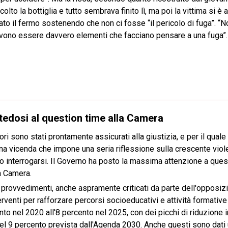
lto la bottiglia e tutto sembrava finito lì, ma poi la vittima si è a
ato il fermo sostenendo che non ci fosse “il pericolo di fuga”. “
devono essere davvero elementi che facciano pensare a una fuga”.
ntedosi al question time alla Camera
utori sono stati prontamente assicurati alla giustizia, e per il qu
una vicenda che impone una seria riflessione sulla crescente viol
o interrogarsi. Il Governo ha posto la massima attenzione a questi 
a Camera.
ri provvedimenti, anche aspramente criticati da parte dell'opposiz
rventi per rafforzare percorsi socioeducativi e attività formativ
o nel 2020 all'8 percento nel 2025, con dei picchi di riduzione in 
 del 9 percento prevista dall'Agenda 2030. Anche questi sono dati uf