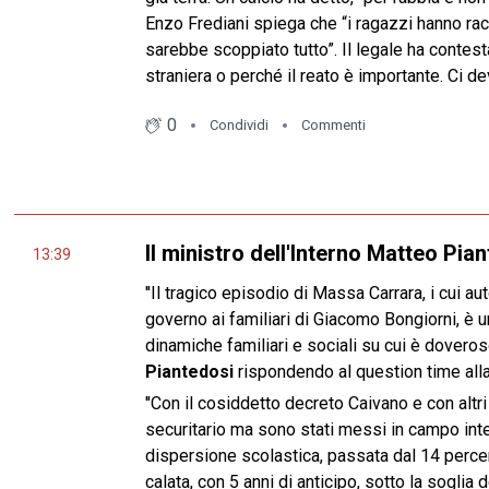
Enzo Frediani spiega che “i ragazzi hanno racco
sarebbe scoppiato tutto”. Il legale ha contest
straniera o perché il reato è importante. Ci 
0
Condividi
Commenti
Il ministro dell'Interno Matteo Pia
13:39
''Il tragico episodio di Massa Carrara, i cui a
governo ai familiari di Giacomo Bongiorni, è 
dinamiche familiari e sociali su cui è doveros
Piantedosi
rispondendo al question time all
''Con il cosiddetto decreto Caivano e con alt
securitario ma sono stati messi in campo inte
dispersione scolastica, passata dal 14 percent
calata, con 5 anni di anticipo, sotto la soglia