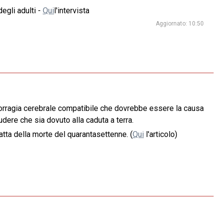
egli adulti -
Qui
l'intervista
Aggiornato: 10:50
morragia cerebrale compatibile che dovrebbe essere la causa
dere che sia dovuto alla caduta a terra.
atta della morte del quarantasettenne. (
Qui
l'articolo)