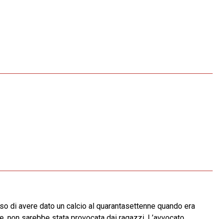
sso di avere dato un calcio al quarantasettenne quando era
ane, non sarebbe stata provocata dai ragazzi. L’avvocato