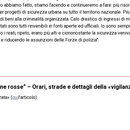
abbiamo fatto, stiamo facendo e continueremo a fare: più risorse, 
r progetti di sicurezza urbana su tutto il territorio nazionale. Pi
di beni alla criminalità organizzata. Calo drastico di ingressi di 
ultati sono tutti rinvenibili in fonti aperte ed ufficiali. Io sono s
o i reati, ripeto, erano più alti e ciononostante la sicurezza veni
 riducendo le assunzioni delle Forze di polizia''.
e rosse” – Orari, strade e dettagli della «vigilan
zata» (
qui
l'articolo)