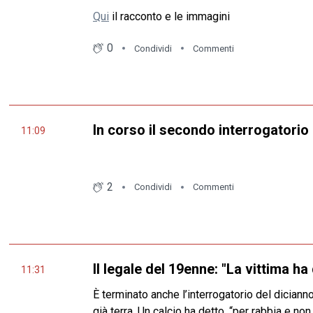
Qui
il racconto e le immagini
0
Condividi
Commenti
In corso il secondo interrogatorio
11:09
2
Condividi
Commenti
Il legale del 19enne: "La vittima ha
11:31
È terminato anche l’interrogatorio del dician
già terra. Un calcio ha detto, “per rabbia e n