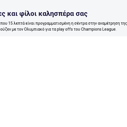
ες και φίλοι καλησπέρα σας
ίπου 15 λεπτά είναι προγραμματισμένη η σέντρα στην αναμέτρηση τη
ούζεν με τον Ολυμπιακό για τα play offs του Champions League.
Κοινοποίηση
Σχόλιο
 πριν
βάδισμα η Μπάγερ
χνίδι στην "BayArena" έχει ξεκάθαρο φαβορί, που δεν είναι άλλο από 
. Το "συγκρότημα" του Κάσπερ Χιούλμαντ έχει... προίκα τη νίκη του 2
ματς στο "Γ. Καραϊσκάκης" την προηγούμενη Τετάρτη
Κοινοποίηση
Σχόλιο