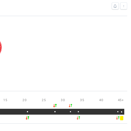
↑
15
20
25
30
35
40
45
+