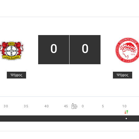
0
0
Ψήφος
Ψήφος
30
35
40
45
0
5
10