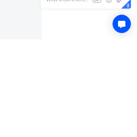
ς
την
-0 στο