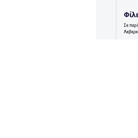
Φίλ
Σε περ
Λεβερκ
0
5 μήνες
Προ
Το παι
Μπάγερ
πρώτο 
0