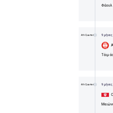
Φάουλ σ
9 μήνες
4th Quarter
Α
Τάιμ ά
9 μήνες
4th Quarter
Ο
Μειώνε