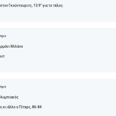
τον Γκούντουριτς, 13.9'' για το τέλος
 πριν
ρμάνι Μιλάνο
ουτ
 πριν
λυμπιακός
ι κι άλλο ο Πίτερς, 86-84