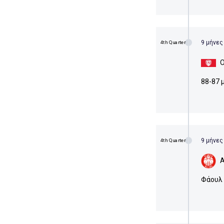
9 μήνες
4th Quarter
Ο
88-87 μ
9 μήνες
4th Quarter
Α
Φάουλ 