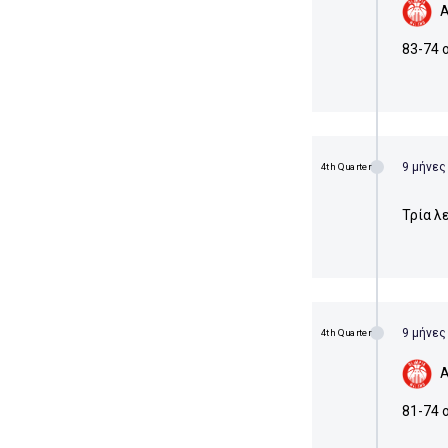
Α
83-74 
9 μήνες
4th Quarter
Τρία λ
9 μήνες
4th Quarter
Α
81-74 