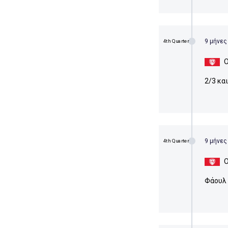
9 μήνες
4th Quarter
Ο
2/3 κα
9 μήνες
4th Quarter
Ο
Φάουλ 