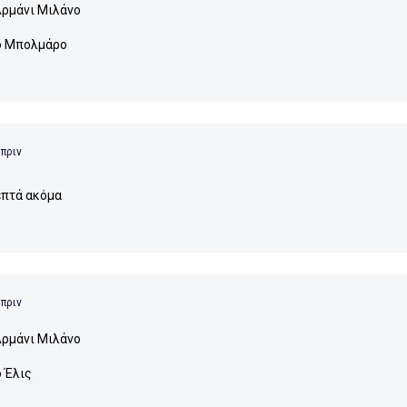
ρμάνι Μιλάνο
ο Μπολμάρο
 πριν
επτά ακόμα
 πριν
ρμάνι Μιλάνο
ο Έλις