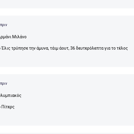
 πριν
ρμάνι Μιλάνο
ο Έλις τρύπησε την άμυνα, τάιμ άουτ, 36 δευτερόλεπτα για το τέλος
 πριν
λυμπιακός
ο Πίτερς