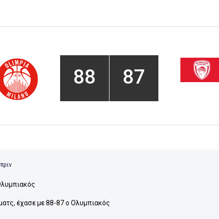
88
87
 πριν
λυμπιακός
ματς, έχασε με 88-87 ο Ολυμπιακός