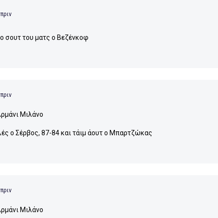
 πριν
το σουτ του ματς ο Βεζένκοφ
 πριν
ρμάνι Μιλάνο
λές ο Σέρβος, 87-84 και τάιμ άουτ ο Μπαρτζώκας
 πριν
ρμάνι Μιλάνο