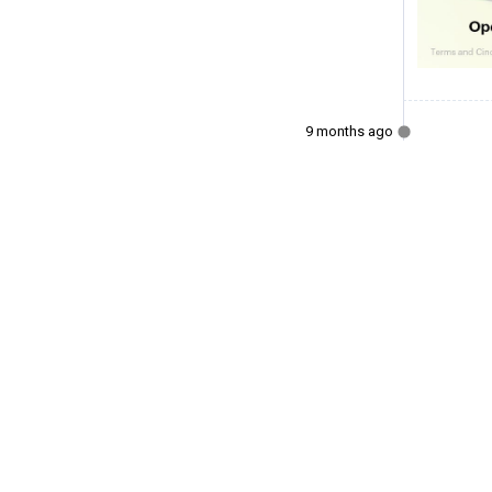
9 months ago
Ευχαριστ
0
9 months ago
Συμπληρ
0
9 months ago
90+2' Κό
0