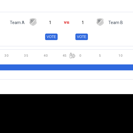
Team A
1
1
Team B
VOTE
VOTE
30
35
40
45
0
5
10