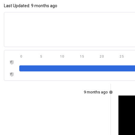
Last Updated: 9 months ago
0
5
10
15
20
25
9 months ago