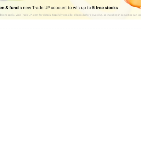
ούμε που μείνατε μαζί μας για το σημερινό παιχνίδι.
Share
Comment
ώθηκαν τα τρία λεπτά των καθυστερήσεων.
Share
Comment
ρνερ για τον ΑΣΤΕΡΑ.
Share
Comment