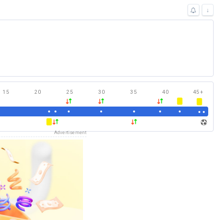
↓
15
20
25
30
35
40
45
+
Advertisement