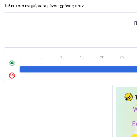
Τελευταία ενημέρωση: ένας χρόνος πριν
Π
0
5
10
15
20
25