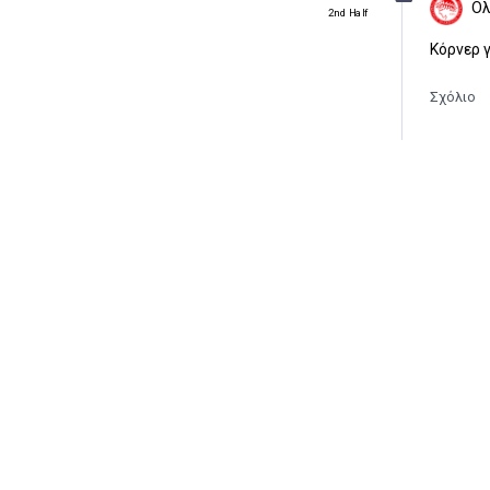
Ολ
2nd Half
Κόρνερ 
Σχόλιο
92′
Ολ
2nd Half
Γκολ γι
Σχόλιο
90′
Ολ
2nd Half
ΕΠΙΚΟΣ 
Σχόλιο
90′