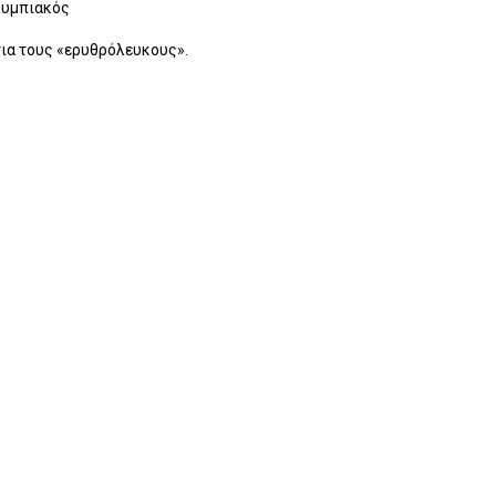
υμπιακός
για τους «ερυθρόλευκους».
υμπιακός
α τον Ολυμπιακό. Δυστυχώς αυτή τη φορά δεν αστοχεί ο Ελ Κααμπί,
υμπιακός
ΤΟΥΜΠΑ, ΠΕΦΤΕΙ ΣΤΑ ΠΟΔΙΑ ΤΟΥ ΕΛ ΚΑΑΜΠΙ ΚΑΙ ΣΩΖΕΙ ΠΡΟ ΚΕΝΗΣ 