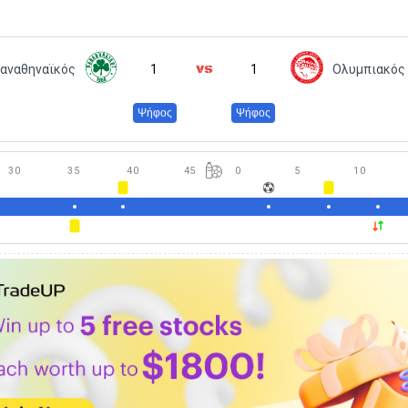
αναθηναϊκός
1
1
Ολυμπιακός
Ψήφος
Ψήφος
30
35
40
45
0
5
10