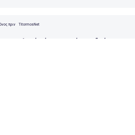
όνος πριν
TitormosNet
αναιτωλικός ήταν κακός σε δεύτερο σε
ός έδρας ματς και μοιραία ηττήθηκε.
όνος πριν
TitormosNet
η στο Αγρίνιο, 1-2 επικρατεί ο Βόλος το
αιτωλικού.