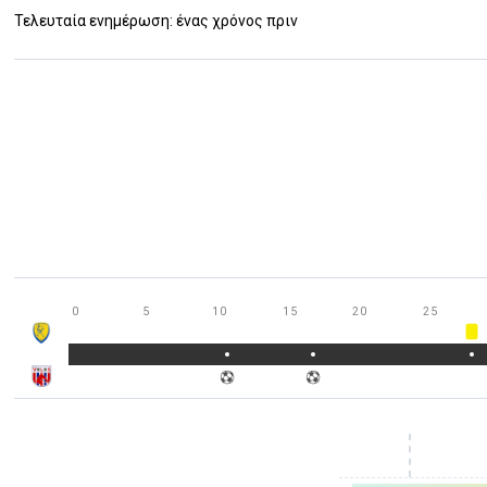
Τελευταία ενημέρωση: ένας χρόνος πριν
0
5
10
15
20
25