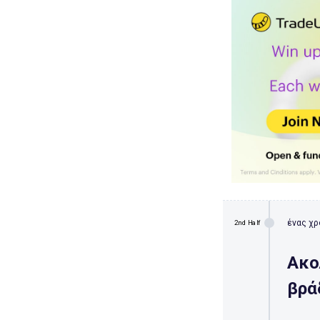
ένας χρ
2nd Half
Ακο
βρά