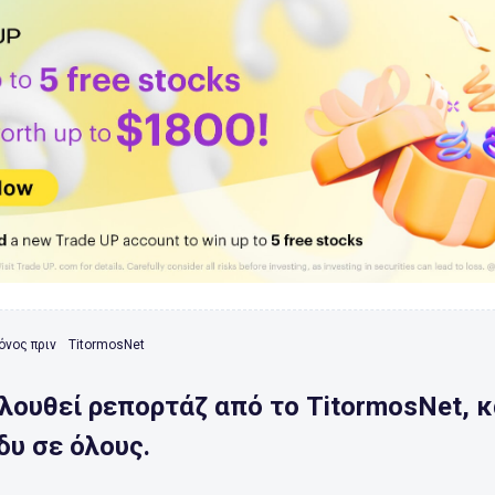
όνος πριν
TitormosNet
λουθεί ρεπορτάζ από το TitormosNet, 
δυ σε όλους.