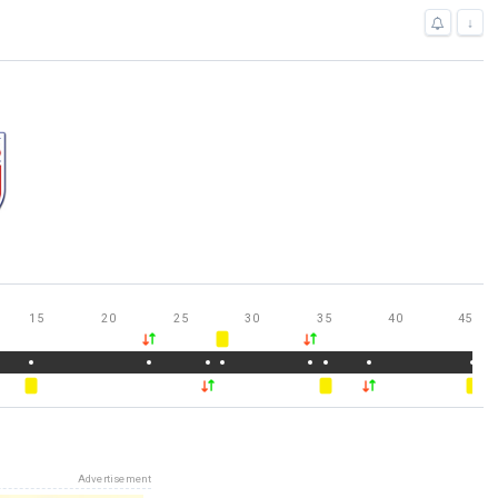
↓
15
20
25
30
35
40
45
Advertisement