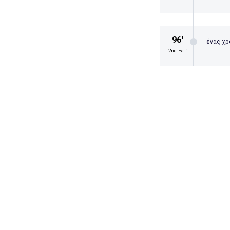
96′
ένας χρ
2nd Half
Ο Π
εντ
96′
ένας χρ
2nd Half
Λήξ
Παν