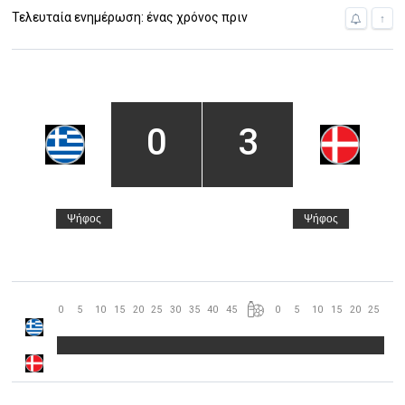
Τελευταία ενημέρωση: ένας χρόνος πριν
↑
0
3
Ψήφος
Ψήφος
0
5
10
15
20
25
30
35
40
45
0
5
10
15
20
25
30