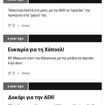
Τελευταία λεπτά στο ματς, με την ΑΕΚ να "κρατάει" την
πρόκριση στα "χέρια" της.
0
Share
a year ago
Ευκαιρία για τη Χάποελ!
89' Μακρινό σουτ του Κάνγκουα, με την μπάλα να περνάει
λίγο άουτ
0
Share
a year ago
Δοκάρι για την ΑΕΚ!