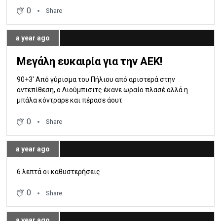
0
Share
a year ago
Μεγάλη ευκαιρία για την ΑΕΚ!
90+3' Από γύρισμα του Πήλιου από αριστερά στην
αντεπίθεση, ο Λιούμπισιτς έκανε ωραίο πλασέ αλλά η
μπάλα κόντραρε και πέρασε άουτ
0
Share
a year ago
6 λεπτά οι καθυστερήσεις
0
Share
a year ago