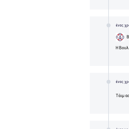
ένας χρ
Η Βουλ
ένας χρ
Τάιμ α