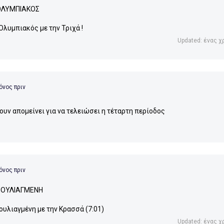
ΟΛΥΜΠΙΑΚΟΣ
 Ολυμπιακός με την Τριχά !
Updated: ένας χ
όνος πριν
χουν απομείνει για να τελειώσει η τέταρτη περίοδος
όνος πριν
ΒΟΥΛΙΑΓΜΕΝΗ
Βουλιαγμένη με την Κρασσά (7:01)
Updated: ένας χ