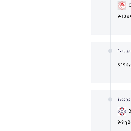
9-10 ο
ένας χρ
5:19 έ
ένας χρ
9-9 η 