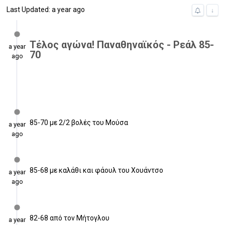
Last Updated: a year ago
↓
Τέλος αγώνα! Παναθηναϊκός - Ρεάλ 85-
a year
70
ago
85-70 με 2/2 βολές του Μούσα
a year
ago
85-68 με καλάθι και φάουλ του Χουάντσο
a year
ago
82-68 από τον Μήτογλου
a year