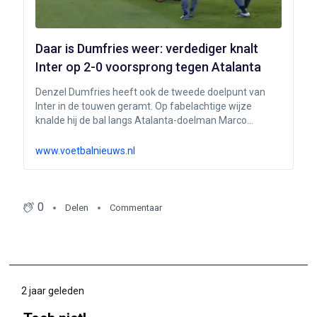
Daar is Dumfries weer: verdediger knalt
Inter op 2-0 voorsprong tegen Atalanta
Denzel Dumfries heeft ook de tweede doelpunt van
Inter in de touwen geramt. Op fabelachtige wijze
knalde hij de bal langs Atalanta-doelman Marco
Carnesecchi. Eerder op de avond scoorde de
verdediger ook al met een omhaal.
www.voetbalnieuws.nl
0
Delen
Commentaar
2 jaar geleden