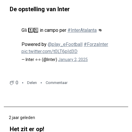
De opstelling van Inter
Gli 1️⃣1️⃣ in campo per
#InterAtalanta
👊
Powered by
@play_eFootball
#ForzaInter
pic.twitter.com/t0LT6pId3D
— Inter ⭐⭐ (@Inter)
January 2, 2025
0
Delen
Commentaar
2 jaar geleden
Het zit er op!