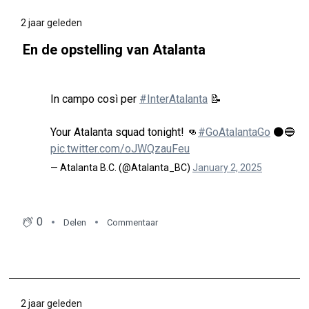
2 jaar geleden
En de opstelling van Atalanta
In campo così per
#InterAtalanta
📝
Your Atalanta squad tonight! 👊
#GoAtalantaGo
⚫🔵
pic.twitter.com/oJWQzauFeu
— Atalanta B.C. (@Atalanta_BC)
January 2, 2025
0
Delen
Commentaar
2 jaar geleden