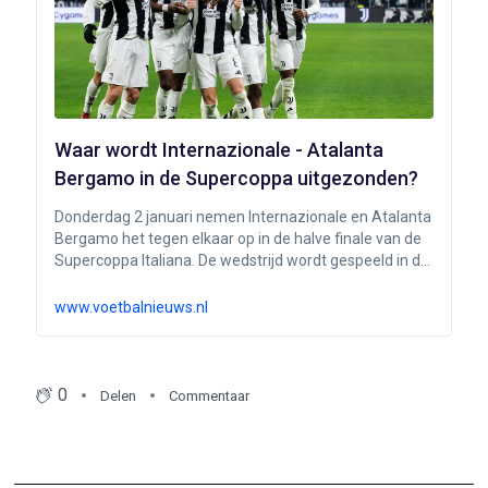
Waar wordt Internazionale - Atalanta
Bergamo in de Supercoppa uitgezonden?
Donderdag 2 januari nemen Internazionale en Atalanta
Bergamo het tegen elkaar op in de halve finale van de
Supercoppa Italiana. De wedstrijd wordt gespeeld in de
Kingdom Arena in Saoedi-Arabië. Waar kun je deze
wedstrijd kijken? VoetbalNieuws dient als je tv-gids!
www.voetbalnieuws.nl
0
Delen
Commentaar