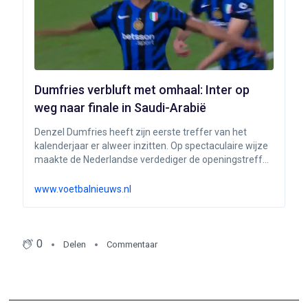
Dumfries verbluft met omhaal: Inter op
weg naar finale in Saudi-Arabië
Denzel Dumfries heeft zijn eerste treffer van het
kalenderjaar er alweer inzitten. Op spectaculaire wijze
maakte de Nederlandse verdediger de openingstreffer
tegen Atalanta. In Saudi-Arabië treffen de twee
ploegen elkaar voor de halve finale van de Italiaanse
www.voetbalnieuws.nl
Super Cup.
0
Delen
Commentaar