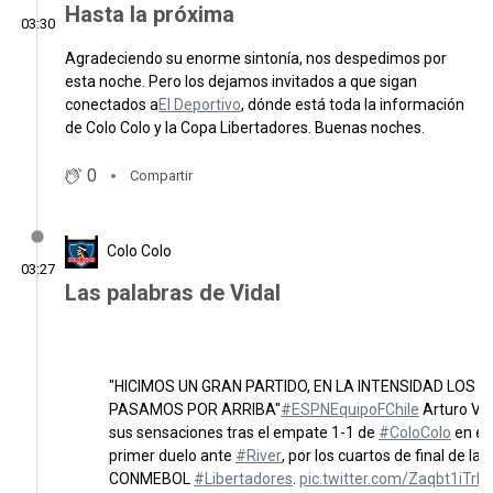
Hasta la próxima
03:30
Agradeciendo su enorme sintonía, nos despedimos por
esta noche. Pero los dejamos invitados a que sigan
conectados a
El Deportivo
, dónde está toda la información
de Colo Colo y la Copa Libertadores. Buenas noches.
0
Compartir
Colo Colo
03:27
Las palabras de Vidal
"HICIMOS UN GRAN PARTIDO, EN LA INTENSIDAD LOS
PASAMOS POR ARRIBA"
#ESPNEquipoFChile
Arturo Vid
sus sensaciones tras el empate 1-1 de
#ColoColo
en el
primer duelo ante
#River
, por los cuartos de final de la
CONMEBOL
#Libertadores
.
pic.twitter.com/Zaqbt1iTrF