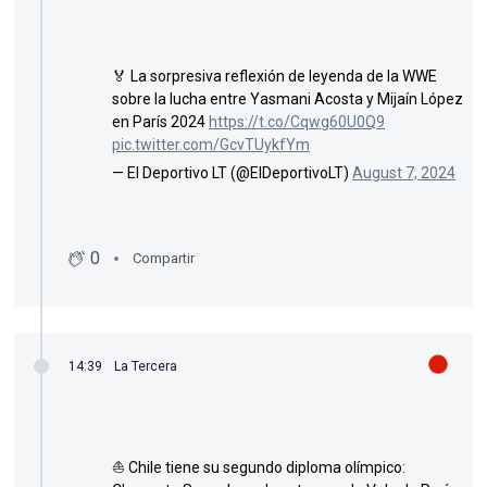
🏅 La sorpresiva reflexión de leyenda de la WWE
sobre la lucha entre Yasmani Acosta y Mijaín López
en París 2024
https://t.co/Cqwg60U0Q9
pic.twitter.com/GcvTUykfYm
— El Deportivo LT (@ElDeportivoLT)
August 7, 2024
0
Compartir
14:39
La Tercera
⛵ Chile tiene su segundo diploma olímpico:
Clemente Seguel queda octavo en la Vela de París