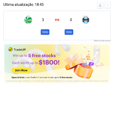
Ultima atualização: 18:45
↑
3
0
Voto
Voto
Advertisement