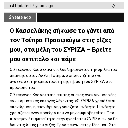
Last Updated: 2 years ago
↓
2 years ago
Ο Κασσελάκης σήκωσε το γάντι από
τον Τσίπρα: Προσφεύγω στις ρίζες
μου, στα μέλη του ΣΥΡΙΖΑ – Βρείτε
μου αντίπαλο και πάμε
Ο Στέφανος Κασσελάκης, ολοκληρώνοντας την ομιλία του
απάντησε στον Αλέξη Τσίπρα, ο οποίος ζήτησε να
ανανεώσει την εμπιστοσύνη της η βάση του ΣΥΡΙΖΑ στο
πρόσωπό του.
Ο Στέφανος Κασσελάκης επί της ουσίας ανακοίνωσε νέες
εσωκομματικές εκλογές λέγοντας: «Ο ΣΥΡΙΖΑ χρειάζεται
επανίδρυση, η επανίδρυση χρειάζεται ενότητα. Η ενότητα
χρειάζεται έναν πρόεδρο που να μην αμφισβητείται. Όσοι
πίστεψαν ότι φυτεύτηκα στην ηγεσία του ΣΥΡΙΖΑ, τώρα θα
δουν τις δικές μου ρίζες. Προσφεύγω στις ρίζες μου: Στα