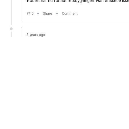
Robert har nu forladt retsbygningen. Han ønskede ikk
0
Share
Comment
3 years ago
Robert er stille
Robert er helt stille. Han står med rykken til alle, me
0
Share
Comment
3 years ago
Tager betænkningstid
"Vi tager betænkningstid. Vi vil gerne se på beviserne,
De anker altså ikke dommen. Man har 14 dage til at a