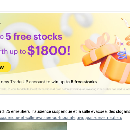
mardi 25 émeutiers : l'audience suspendue et la salle évacuée, des slogan
uspendue-et-salle-evacuee-au-tribunal-qui-jugeait-des-emeutiers