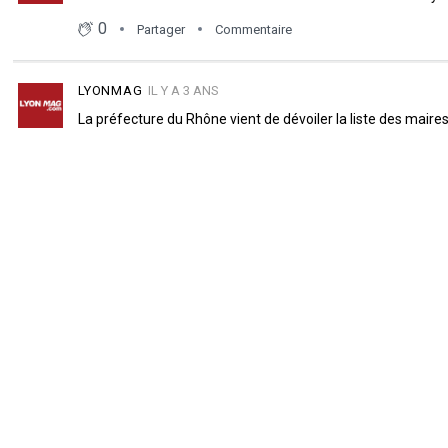
0
Partager
Commentaire
LYONMAG
IL Y A 3 ANS
La préfecture du Rhône vient de dévoiler la liste des mair
- Grégory DOUCET, Maire de Lyon
- Serge BERARD, Maire de Brignais
- Jérémie BREAUD, Maire de Bron
- Laurence FAUTRA, Maire de Décines
- Christophe QUINIOU, Maire de Meyzieu
- Clotilde POUZERGUE, Maire d'Oullins
- Julien SMATI, Maire de Rillieux-la-Pape
- Cédric VAN STYVENDAEL, Maire de Villeurbanne
- Olivier ARAUJO, Maire de Charly
0
Partager
Commentaire