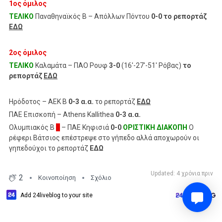
1ος όμιλος
ΤΕΛΙΚΟ
Παναθηναϊκός Β – Απόλλων Πόντου
0-0 το ρεπορτάζ
ΕΔΩ
2ος όμιλος
ΤΕΛΙΚΟ
Καλαμάτα – ΠΑΟ Ρουφ
3-0
(16'-27'-51' Ρόβας)
το
ρεπορτάζ
ΕΔΩ
Ηρόδοτος – ΑΕΚ Β
0-3 α.α.
το ρεπορτάζ
ΕΔΩ
ΠΑΕ Επισκοπή – Athens Kallithea
0-3 α.α.
Ολυμπιακός Β
[]
– ΠΑΕ Κηφισιά
0-0
ΟΡΙΣΤΙΚΗ ΔΙΑΚΟΠΗ
Ο
ρέφερι Βάτσιος επέστρεψε στο γήπεδο αλλά αποχωρούν οι
γηπεδούχοι το ρεπορτάζ
ΕΔΩ
Updated: 4 χρόνια πριν
2
Κοινοποίηση
Σχόλιο
Add 24liveblog to your site