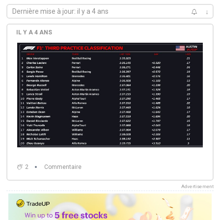
Dernière mise à jour: il y a 4 ans
↓
IL Y A 4 ANS
2
Commentaire
Advertisement