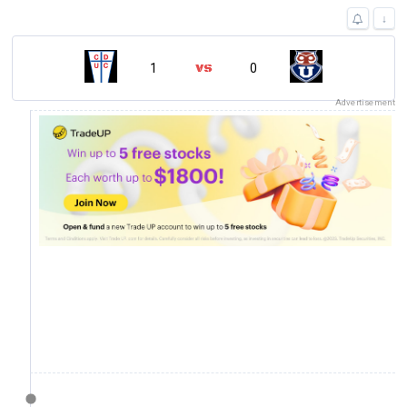
↓
1
0
Advertisement