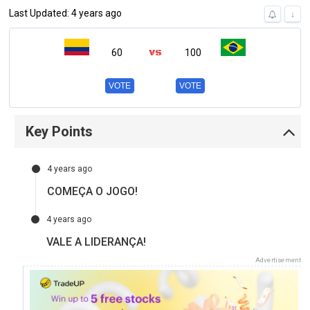
Last Updated: 4 years ago
↓
60
100
VOTE
VOTE
Key Points
4 years ago
COMEÇA O JOGO!
4 years ago
VALE A LIDERANÇA!
Advertisement