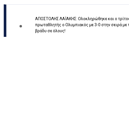
ΑΠΟΣΤΟΛΗΣ ΛΑΪΑΚΗΣ: Ολοκληρώθηκε και ο τρίτος
πρωταθλητής ο Ολυμπιακός με 3-0 στην σειρά με 
βράδυ σε όλους!
0
Κοινοποίηση
ΣΩΤΗΡΗΣ ΓΕΩΡΓΙΟΥ: Παρεμπιπτόντως στην Γαλλία 
είχαμε πει έιναι εξαιρετικό σημείο όχι απλά πέρασ
Θεωρώ ότι θα μειώσει η Μονακό και το διπλό με 3
καλό σημείο
0
Κοινοποίηση