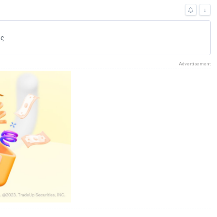
↓
ός
Advertisement