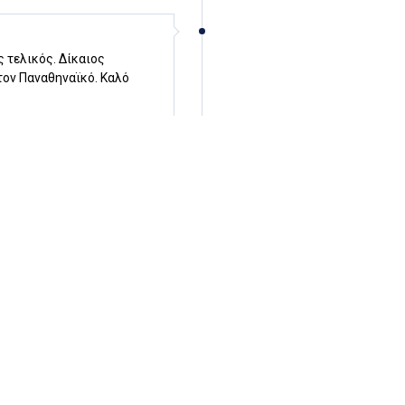
 τελικός. Δίκαιος
τον Παναθηναϊκό. Καλό
ο άσος της Βιλερμπάν που
ε,αλλά είναι 40π(63-43)!
8π είναι κανονικά πολύ