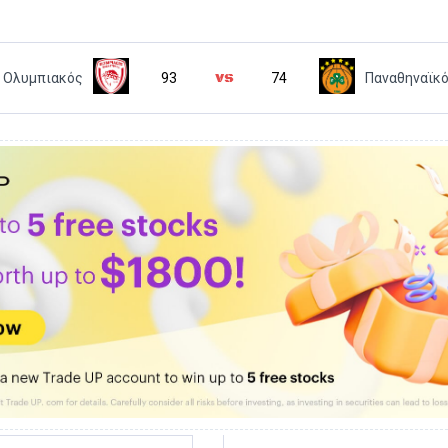
Ολυμπιακός
93
74
Παναθηναϊκ