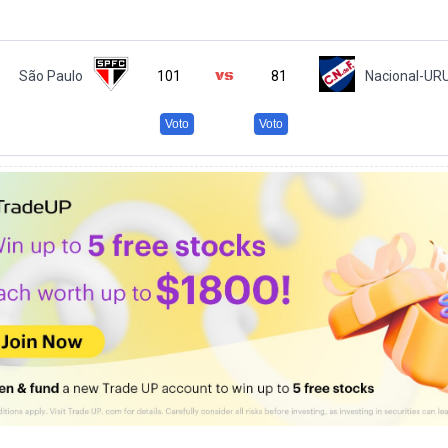
São Paulo
101
81
Nacional-UR
Voto
Voto