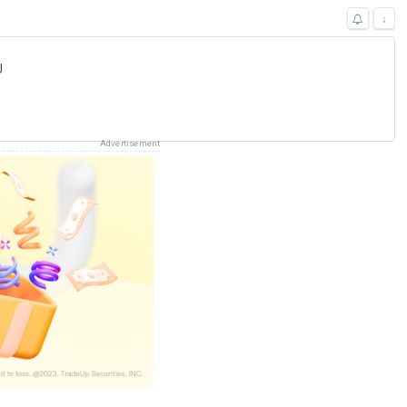
↓
U
Advertisement