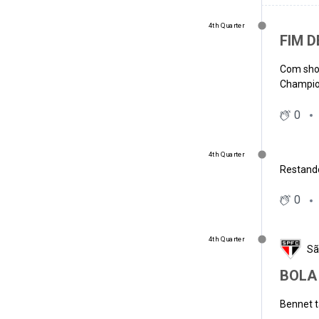
4th Quarter
FIM D
Com show
Champio
0
4th Quarter
Restando
0
4th Quarter
Sã
BOLA
Bennet t