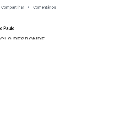
Compartilhar
Comentários
o Paulo
CLO RESPONDE
responde com bola tripla e atinge os 30 pontos
Compartilhar
Comentários
cional-URU
 chega aos 29 pontos com mais uma bola de três
Compartilhar
Comentários
o Paulo