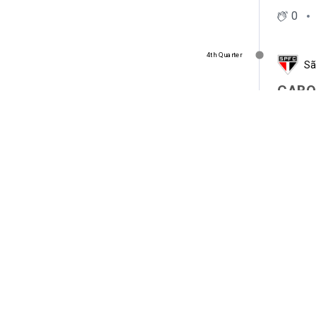
0
4th Quarter
Sã
CABO
Caboclo 
0
4th Quarter
Na
Morrison
0
4th Quarter
Sã