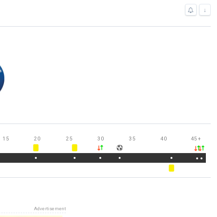
↓
15
20
25
30
35
40
45
+
Advertisement