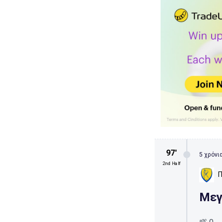
97′
5 χρόνια
2nd Half
Π
Μεγ