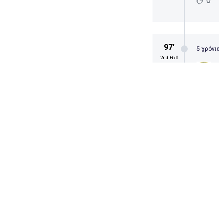
0
97′
5 χρόνια
2nd Half
Π
Λήξ
0
97′
5 χρόνια
2nd Half
Π
Περέιρ