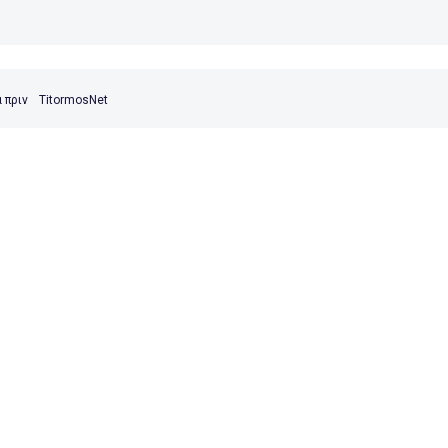
 πριν
TitormosNet
ΑΝΑΙΤΩΛΙΚΟΣ ΓΦΣ
η τους ματς, 2-1 ο Παναιτωλικός!
 πριν
TitormosNet
ΑΝΑΙΤΩΛΙΚΟΣ ΓΦΣ
α αντί Ντουάρτε.