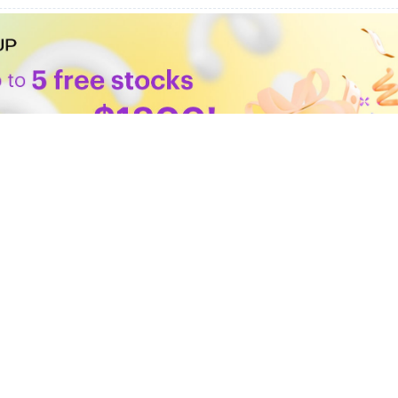
fcajka
ch ended