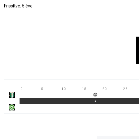
Frissítve: 5 éve
0
5
10
15
20
25