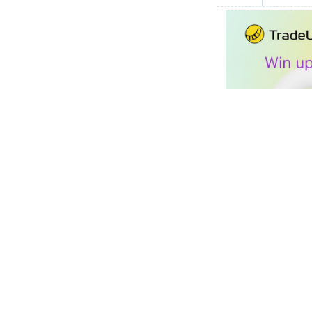
90′
5 éve
2nd Half
Mat