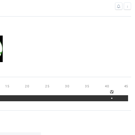
↓
15
20
25
30
35
40
45