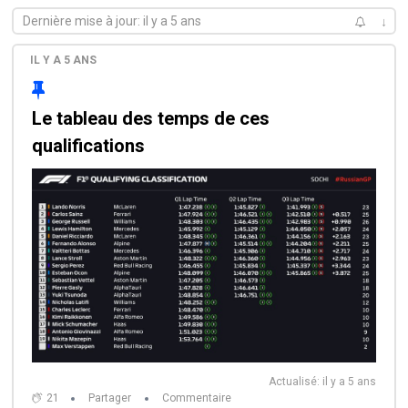
Dernière mise à jour: il y a 5 ans
↓
IL Y A 5 ANS
Le tableau des temps de ces
qualifications
Actualisé: il y a 5 ans
21
Partager
Commentaire