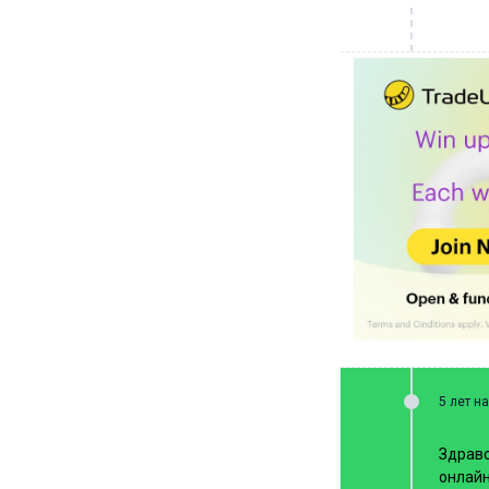
5 лет н
Здравс
онлайн