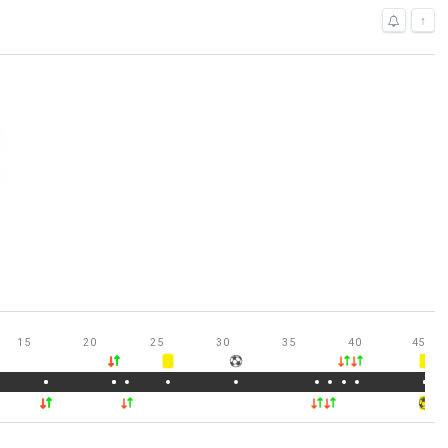
↑
15
20
25
30
35
40
45