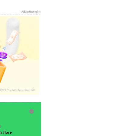
Advertisement
й
а Лиги