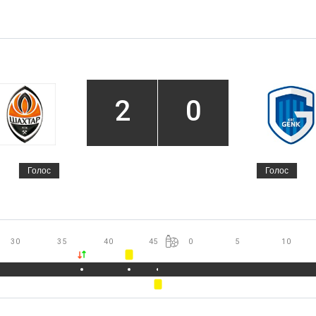
2
0
Голос
Голос
30
35
40
45
0
5
10