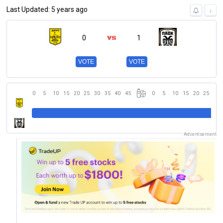
Last Updated: 5 years ago
↓
0
1
VOTE
VOTE
0
5
10
15
20
25
30
35
40
45
0
5
10
15
20
25
30
Advertisement