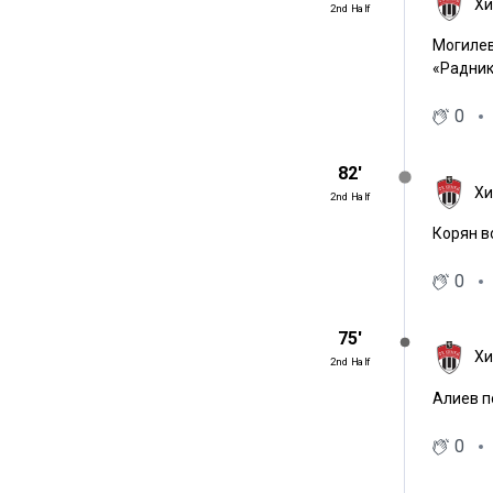
Хи
2nd Half
Могилев
«Радник
0
82′
Хи
2nd Half
Корян в
0
75′
Хи
2nd Half
Алиев п
0