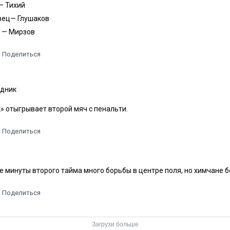
— Тихий
вец— Глушаков
 — Мирзов
Поделиться
дник
» отыгрывает второй мяч с пенальти.
Поделиться
е минуты второго тайма много борьбы в центре поля, но химчане 
Поделиться
Загрузи больше