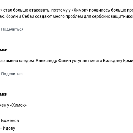
» стал больше атаковать, поэтому у «Химок» появилось больше пр
ак. Корян и Себаи создают много проблем для сербских защитников
Поделиться
мки
а замена следом. Александр Филин уступает место Вильдану Ерми
Поделиться
мки
мен у «Химок»:
— Боженов
— Идову