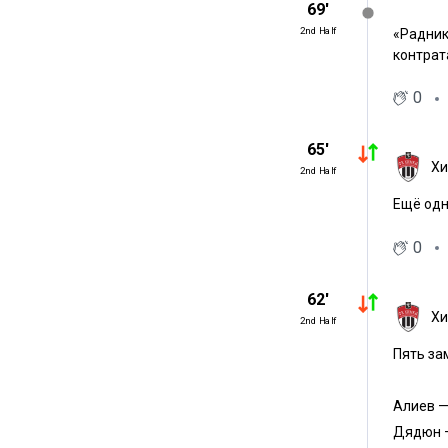
69′
2nd Half
«Радник
контрат
0
65′
Хи
2nd Half
Ещё одн
0
62′
Хи
2nd Half
Пять за
Алиев 
Дядюн 