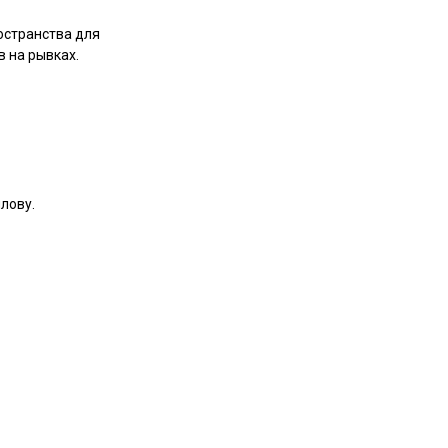
остранства для
 на рывках.
лову.