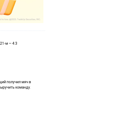
21-м — 4:3
щий получил мяч в
выручить команду.