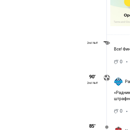
2nd Half
Все! Фи
0
90′
Ра
2nd Half
«Радник
штрафно
0
85′