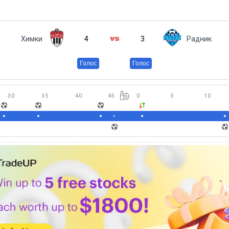
Химки
4
3
Радник
Голос
Голос
30
35
40
45
0
5
10