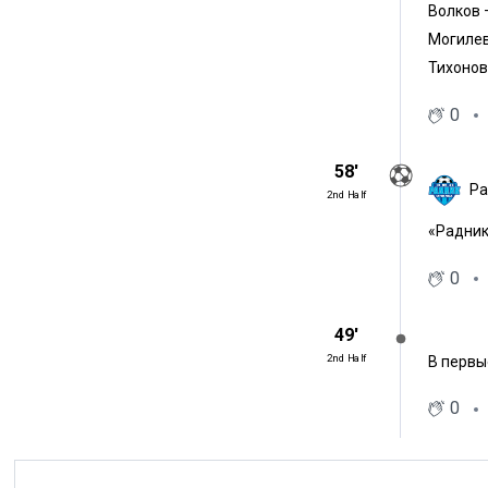
Волков 
Могиле
Тихонов
0
58′
Ра
2nd Half
«Радник
0
49′
2nd Half
В первы
0