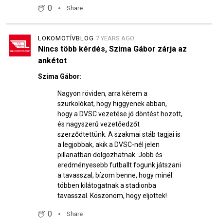
0
Share
LOKOMOTÍVBLOG
7 YEARS AGO
Nincs több kérdés, Szima Gábor zárja az
ankétot
Szima Gábor:
Nagyon röviden, arra kérem a
szurkolókat, hogy higgyenek abban,
hogy a DVSC vezetése jó döntést hozott,
és nagyszerű vezetőedzőt
szerződtettünk. A szakmai stáb tagjai is
a legjobbak, akik a DVSC-nél jelen
pillanatban dolgozhatnak. Jobb és
eredményesebb futballt fogunk játszani
a tavasszal, bízom benne, hogy minél
többen kilátogatnak a stadionba
tavasszal. Köszönöm, hogy eljöttek!
0
Share