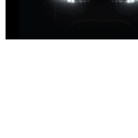
0
Share
7 years ago
Türkiye’nin Otomobili Girişim Grubu tarafından paylaşılan bilgilere yer
0
Share
7 years ago