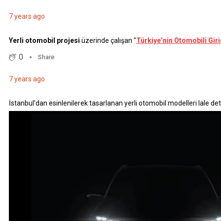
7 years ago
Yerli otomobil projesi
üzerinde çalışan "
Türkiye’nin Otomobili Gir
0
Share
7 years ago
İstanbul'dan esinlenilerek tasarlanan yerli otomobil modelleri lale detay