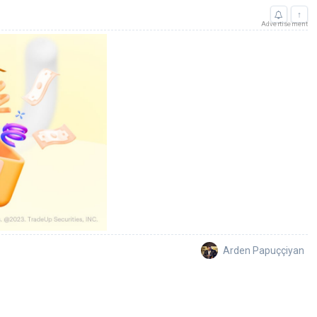
↑
Advertisement
Arden Papuççiyan