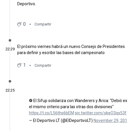
Deportivo.
0
Compartir
El próximo viernes habrá un nuevo Consejo de Presidentes
22:29
para definir y escribir las bases del campeonato
1
Compartir
22:25
⚽ El Sifup solidariza con Wanderers y Arica: "Debió exist
el mismo criterio para las otras dos divisiones"
https://t.co/L56ths6bEM
pic.twitter.com/okeO3qx53f
— El Deportivo LT (@ElDeportivoLT)
November 29, 2019