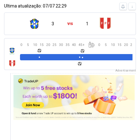
Ultima atualização: 07/07 22:29
↓
3
1
0
5
10
15
20
25
30
35
40
45
+
0
5
10
15
20
25
3
Advertisement