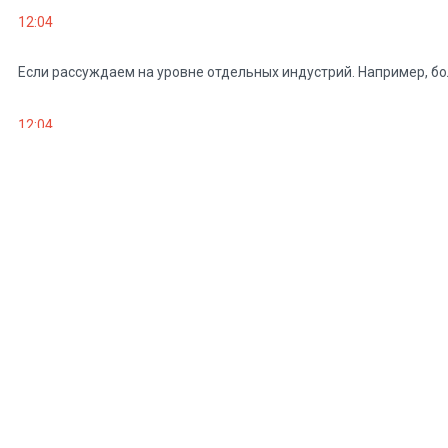
12:04
Если рассуждаем на уровне отдельных индустрий. Например, бо
12:04
Сельское хозяйство, машиностроение краткосрочно выиграли о
12:05
Как правило, всегда вводились ограничения на торговые потоки
12:06
Может произойти так, что мировая экономика будет работать на
12:06