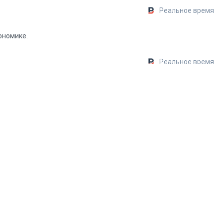
Реальное время
ономике.
Реальное время
Реальное время
Реальное время
юбых отраслей.
Реальное время