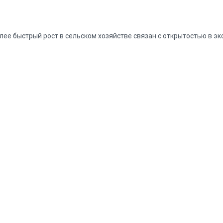
лее быстрый рост в сельском хозяйстве связан с открытостью в эк
т санкций.
.
 более продвинутых технологиях, а мы нет. Это может касаться л