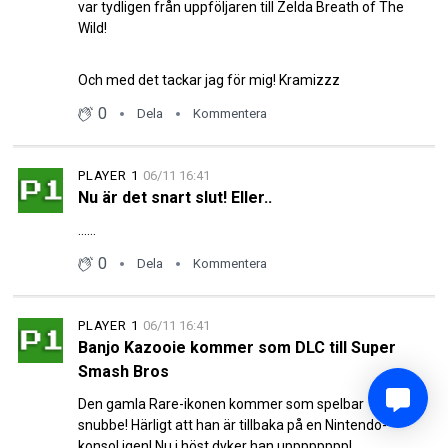
var tydligen från uppföljaren till Zelda Breath of The
Wild!
Och med det tackar jag för mig! Kramizzz
0
Dela
Kommentera
PLAYER 1
06/11 16:41
Nu är det snart slut! Eller..
......
0
Dela
Kommentera
PLAYER 1
06/11 16:41
Banjo Kazooie kommer som DLC till Super
Smash Bros
Den gamla Rare-ikonen kommer som spelbar
snubbe! Härligt att han är tillbaka på en Nintendo-
konsol igen! Nu i höst dyker han upppppppp!